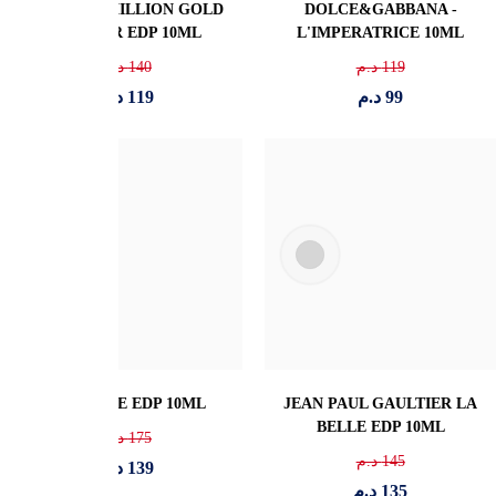
JEAN PAUL GAULTIER
GIORGIO ARMANI SI EDP
GAULTIER DIVINE 10ML
10ML
139
د.م
145
د.م
119
د.م
119
د.م
BURBURRY HER INTENSE
PRADA PARADOXE EDP
10ML
10 ML
165
د.م
155
د.م
135
د.م
139
د.م