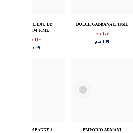
ARMANI ARMANI CODE
TOM FORD BLACK
EDP 10ML
ORCHID EDP 10ML/5ML
210
د.م
139
د.م
179
د.م
109
د.م
VALENTINO UOMO BORN
ARMANI STRONGER