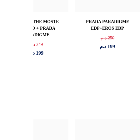
SWY INTENSLY + EROS
BOSS + SWY
EDP
SANDALWOOD
230
د.م
230
د.م
199
د.م
199
د.م