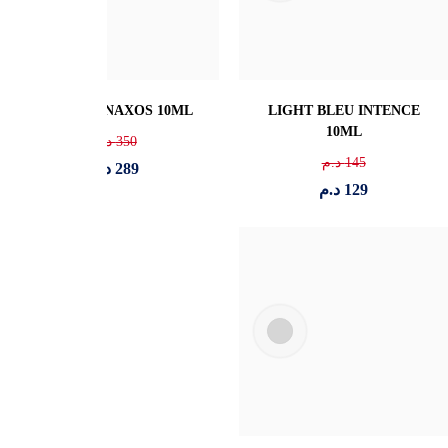
VERSACE EROS 10ML
AZZARO THE MOSTE
WANTED 10ML
130
د.م
140
د.م
109
د.م
119
د.م