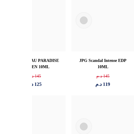
YOU SANDALWOOD 10ML
PRADA PARADIGME
PARFUM 10 ML
160
د.م
139.99
د.م
139
د.م
119
د.م