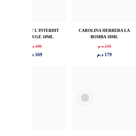
BURBERRY - GODDESS
EMPORIO ARMANI Power
EDP 10ML
Of You 10ML
189
د.م
145
د.م
169
د.م
119
د.م