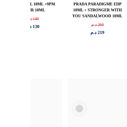
SWY INTENSLY 10 ML +
AZAROU THE MOSTE
PRADA PARADIGME 10ML
WANTED 10 ML +
VERSACE EROS EDP
229
د.م
10ML
199
د.م
239
د.م
199
د.م