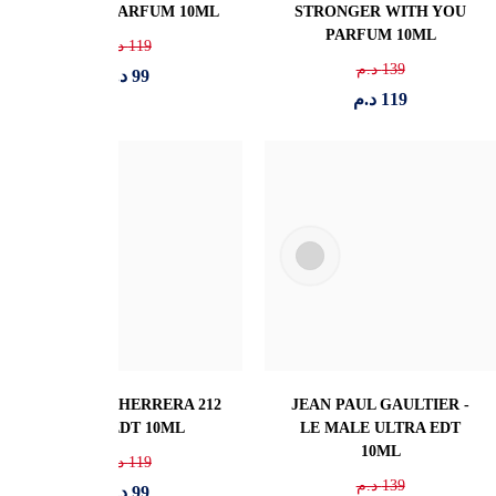
IN ROMA INTENSE EDP
WITH YOU ABSOLUTELY
10ML
EDP 10ML
139
د.م
145
د.م
119
د.م
119
د.م
GIVENCHY - Gentleman
PACO RABANNE
EDP 10ML
INVICTUS VICTORY
ELIXIR EDP 10ML
159
د.م
139
د.م
129
د.م