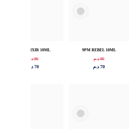
ARMANI - ACQUA DI GIO
ARMANI - ACQUA DI GIO
PROFONDO 10ML
10ML
119
د.م
140
د.م
109
د.م
119
د.م